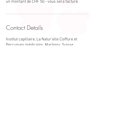
un montant de CHF 50.- vous sera facturé.
Contact Details
Institut capillaire, La Natur'elle Coiffure et
Perruques médicales, Martigny, Suisse
Avenue de la Gare 54/1920 Martigny
Valais/Suisse
+41 79 107 97 72
www.lanaturelle-martigny.ch
Horaires d'ouverture
Mardi au Vendredi 8h00 -18h30
Samedi 8h00 -17h00