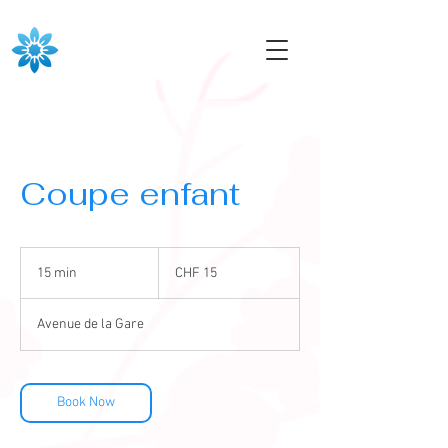
Coupe enfant
15
Swiss
15 min
1
CHF 15
francs
5
m
Avenue de la Gare
i
n
Book Now